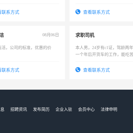
形象岗或幼儿园保安，维修水电
师，求周一至周五辅导老师的
压电工证和十几年工作经验
看联系方式
查看联系方式
洁
08月06日
求职司机
洁活，公司的标准，优惠的价
本人男，24岁有c1证，驾龄两
一个年后开货车的工作，能吃
加班。
看联系方式
查看联系方式
信息
招聘资讯
发布简历
企业入驻
会员中心
法律申明
们