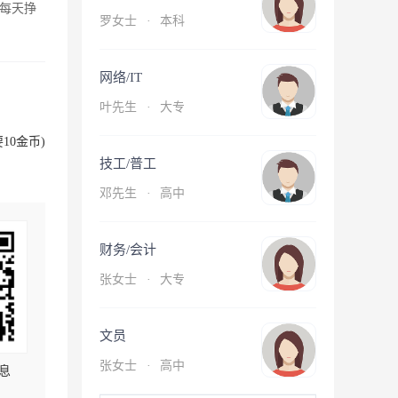
每天挣
罗女士
·
本科
网络/IT
叶先生
·
大专
10金币)
技工/普工
邓先生
·
高中
财务/会计
张女士
·
大专
文员
张女士
·
高中
息