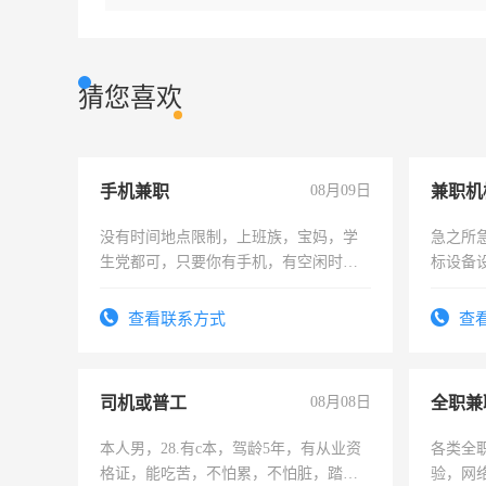
猜您喜欢
手机兼职
08月09日
没有时间地点限制，上班族，宝妈，学
急之所
生党都可，只要你有手机，有空闲时
标设备
间，一单一结，一天二三十不成问题，
作和分
勤快的四五十，每天挣零花钱没问题！
结识有
查看联系方式
查
司机或普工
08月08日
全职兼
本人男，28.有c本，驾龄5年，有从业资
各类全
格证，能吃苦，不怕累，不怕脏，踏
验，网