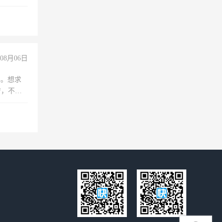
工作
08月06日
年。想求
苦，不怕