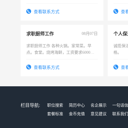
实，需求稳定工作一份，保险不干
队长，
有高低
查看联系方式
查
求职厨师工作
08月07日
个人保
求职厨师工作 各种火锅。家常菜。早
诚揽保
点。食堂。烧烤海鲜，工资要求6000以
格。
上
查看联系方式
查
栏目导航:
职位搜索
简历中心
名企展示
一句话
套餐标准
金币充值
意见建议
联系我