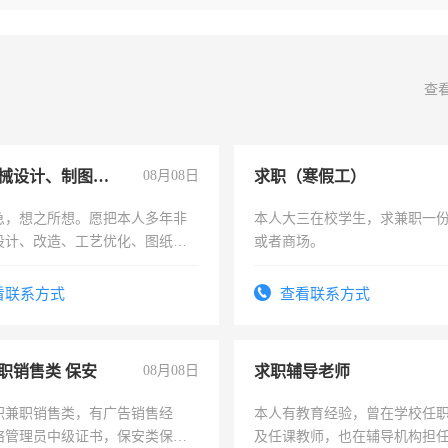
查
兼职机械设计、制图、设备改造
08月08日
求职（寒假工）
急，想之所想。愿把本人多年非
本人大三在校学生，求兼职一
设计、改造、工艺优化、图纸制
或者商场。
解的经验与您分享。 真诚合作，
识之士，共享未来。
看联系方式
查看联系方式
职销售类 保安
08月08日
求职辅导老师
职兼职销售类，有广告销售经
本人有教育经验，曾在学校任
络管理员中级证书，保安类保安
及任课教师，也在辅导机构担